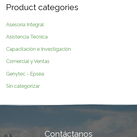
r
Product categories
c
h
Asesoría Integral
f
Asistencia Técnica
o
Capacitación e Investigación
r
Comercial y Ventas
:
Genytec - Epsea
Sin categorizar
Contáctanos